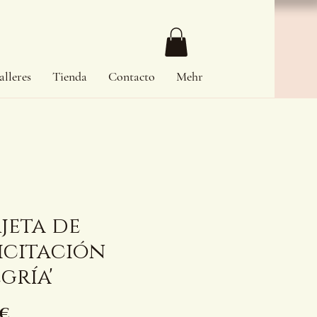
alleres
Tienda
Contacto
Mehr
jeta de
icitación
egría'
Precio
 €