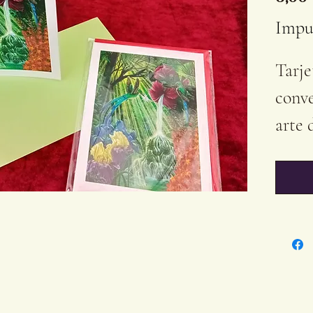
Impu
Tarje
conve
arte 
'Alegr
Tama
(4,72'
color
Adec
ocasi