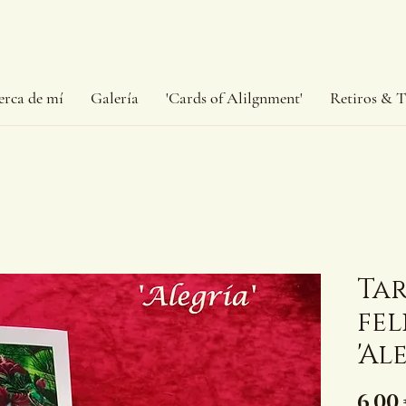
erca de mí
Galería
'Cards of Alilgnment'
Retiros & T
Tar
fel
'Al
6,00