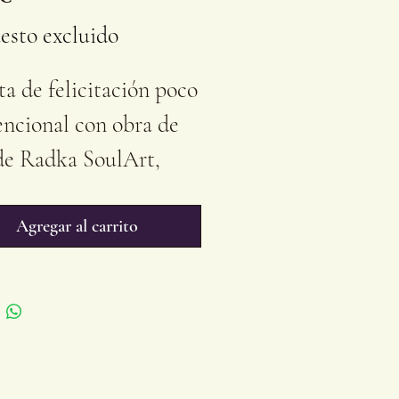
esto excluido
ta de felicitación poco
ncional con obra de
de Radka SoulArt,
ía'.
ño B6 12x17,5 cm
Agregar al carrito
'x6,89'') , con sobre a
.
uado para cualquier
ón.