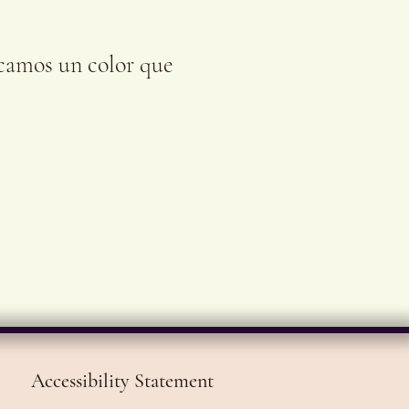
arte los mensajes,
de la energía.
scamos un color que
Accessibility Statement