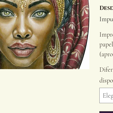
Des
Impu
Impre
pape
(apro
(apro
Dife
papel
dispo
Cada
marg
Eleg
1,5 c