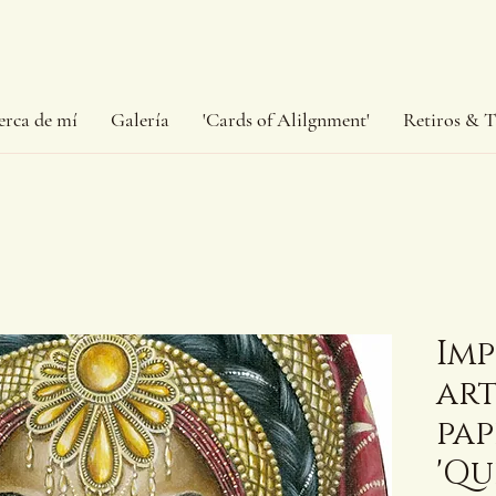
erca de mí
Galería
'Cards of Alilgnment'
Retiros & T
Imp
art
pap
'Q