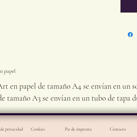
image
firm
moti
se i
A4/A3
posib
marco
en papel
desea
Art en papel de tamaño A4 se envían en un so
adici
de tamaño A3 se envían en un tubo de tapa d
cuad
 de privacidad
Cookies
Pie de imprenta
Contacto
En ca