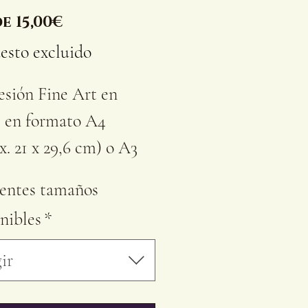
Precio
de
15,00€
de
esto excluido
oferta
sión Fine Art en
l en formato A4
x. 21 x 29,6 cm) o A3
x. 29,7 x 42 cm), en
rentes tamaños
 de 200 g o 250 g.
nibles
*
 impresión tiene un
en blanco de al menos
ir
m alrededor de la